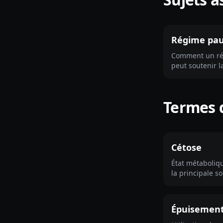
Régime pau
Comment un ré
peut soutenir l
change, ce qu'il
dans un déficit
Termes d
Cétose
État métaboliq
la principale s
glucides.
Épuisement