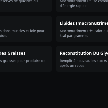
 réserves de glucides du
Macronutriment utilisé comm
d'énergie rapide.
Lipides (macronutrim
s dans muscles et foie pour
Macronutriment très calorique
pide.
kcal par gramme.
Des Graisses
Reconstitution Du Gl
s graisses pour produire de
Remplir à nouveau les stocks
après un repas.