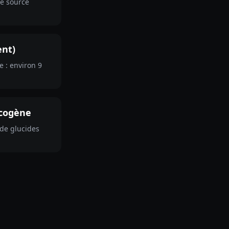
e source
ent)
 : environ 9
ycogène
 de glucides