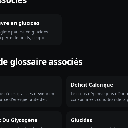
vre en glucides
gime pauvre en glucides
a perte de poids, ce qui
 faut surveiller, et sa place
 calorique.
e glossaire associés
Déficit Calorique
ue où les graisses deviennent
Le corps dépense plus d'éner
ource d'énergie faute de
consommes : condition de la 
graisse dans la durée.
 Du Glycogène
Glucides