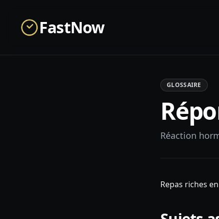
Skip to main content
FastNow
GLOSSAIRE
Répon
Réaction hormo
Repas riches en 
Sujets a