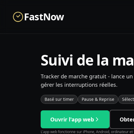
Skip to main content
FastNow
Suivi de la m
Tracker de marche gratuit - lance un
gérer les interruptions réelles.
Basé sur timer
Pause & Reprise
Sélec
Ouvrir l'app web
Obten
L'app web fonctionne sur iPhone, Android, ordinateur e