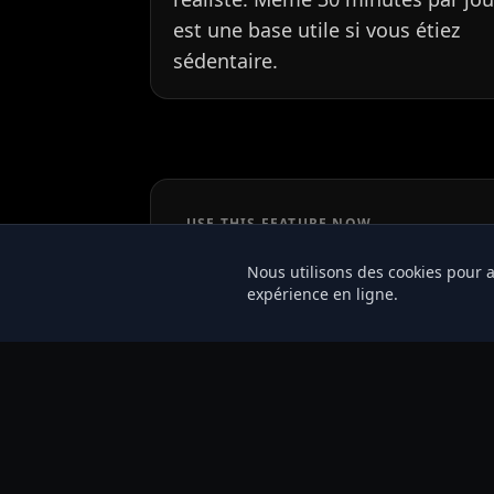
est une base utile si vous étiez
sédentaire.
USE THIS FEATURE NOW
Suivi de la marche
Nous utilisons des cookies pour a
expérience en ligne.
Ouvrir l'app web
Obtenir l'app 
The web app works on every device, including iPhon