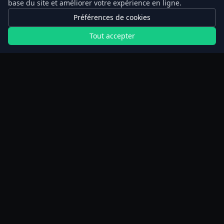
base du site et améliorer votre expérience en ligne.
Un coup d'oeil suffit
Préférences de cookies
Tout accepter
Le minuteur montre la phase actuelle et les
limites de ta fenêtre alimentaire. Le badge en
bas de l'app se met à jour chaque seconde.
30 jours d'historique
Les jeûnes terminés et annulés restent visibles
pendant 30 jours. Manger plus tôt et jeûner
plus tôt gèrent les exceptions.
USE THIS FEATURE NOW