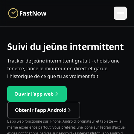
Skip to main content
FastNow
Suivi du jeûne intermittent
Tracker de jeûne intermittent gratuit - choisis une
fenêtre, lance le minuteur en direct et garde
l'historique de ce que tu as vraiment fait.
Ouvrir l'app web
Obtenir l'app Android
L'app web fonctionne sur iPhone, Android, ordinateur et tablette — la
même expérience partout. Vous préférez une icône sur l'écran d'accueil
et des notifications natives sur Android ? Obtenez plutôt l'app Android.