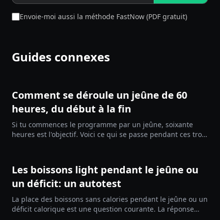
Envoie-moi aussi la méthode FastNow (PDF gratuit)
Guides connexes
Comment se déroule un jeûne de 60
heures, du début à la fin
Si tu commences le programme par un jeûne, soixante
heures est l'objectif. Voici ce qui se passe pendant ces trois
jours, pourquoi soixante est le bon chiffre, ce que tu peux
boire, et qui devrait éviter le jeûne.
Les boissons light pendant le jeûne ou
un déficit: un autotest
La place des boissons sans calories pendant le jeûne ou un
déficit calorique est une question courante. La réponse
honnête: ça dépend de toi. Elles aident vraiment certains,