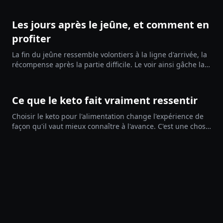
et desservent les autres.
Les jours après le jeûne, et comment en
profiter
La fin du jeûne ressemble volontiers à la ligne d'arrivée, la
récompense après la partie difficile. Le voir ainsi gâche la
période la plus utile de tout le programme. Les jours qui
suivent le jeûne sont une ouverture, et y entrer avec un
plan transforme le jeûne en point de départ plutôt qu'en
Ce que le keto fait vraiment ressentir
effort isolé.
Choisir le keto pour l'alimentation change l'expérience de
façon qu'il vaut mieux connaître à l'avance. C'est une chose
à double tranchant, et la plupart des témoignages ne te
montrent que la moitié flatteuse. Connaître le tableau
complet, c'est ne jamais être pris par surprise.