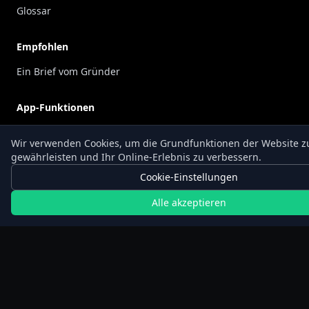
Glossar
Empfohlen
Ein Brief vom Gründer
App-Funktionen
Intervallfasten-Tracker
Wir verwenden Cookies, um die Grundfunktionen der Website z
Langfasten-Tracker
gewährleisten und Ihr Online-Erlebnis zu verbessern.
Gewichtstracking
Cookie-Einstellungen
Walking-Tracker
Alle akzeptieren
Kalorientracker
90-Tage-Challenge
© 2026 FastNow