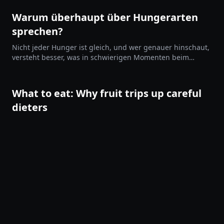
Warum überhaupt über Hungerarten
sprechen?
Nicht jeder Hunger ist gleich, und wer genauer hinschaut,
versteht besser, was in schwierigen Momenten beim
Fasten oder einer Diät passiert. Das ersetzt kein
Kaloriendefizit, aber es hilft dir, im Prozess zu bleiben statt
davonzudriften.
What to eat: Why fruit trips up careful
dieters