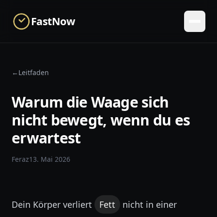
Skip to main content
FastNow
←
Leitfaden
Warum die Waage sich
nicht bewegt, wenn du es
erwartest
Feraz
13. Mai 2026
Dein Körper verliert
Fett
nicht in einer