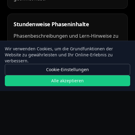
Stundenweise Phaseninhalte
Phasenbeschreibungen und Lern-Hinweise zu
typischen Fastenmeilensteinen aus der
Wir verwenden Cookies, um die Grundfunktionen der
Fastenbibliothek.
Website zu gewährleisten und Ihr Online-Erlebnis zu
verbessern.
Cookie-Einstellungen
Historie, kein Wiederaufnehmen
Alle akzeptieren
Abgeschlossene Fasten werden gespeichert. Es
gibt kein Wiederaufnehmen mitten im Fasten,
also plane die Länge vor dem Start.