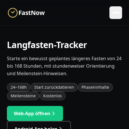
Skip to main content
FastNow
Langfasten-Tracker
Starte ein bewusst geplantes längeres Fasten von 24
bis 168 Stunden, mit stundenweiser Orientierung
und Meilenstein-Hinweisen.
24–168h
Start zurückdatieren
Phaseninhalte
Meilensteine
Kostenlos
Web-App öffnen