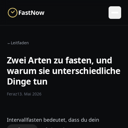
Skip to main content
FastNow
←
Leitfaden
Zwei Arten zu fasten, und
warum sie unterschiedliche
Dinge tun
Feraz
13. Mai 2026
Intervallfasten bedeutet, dass du dein