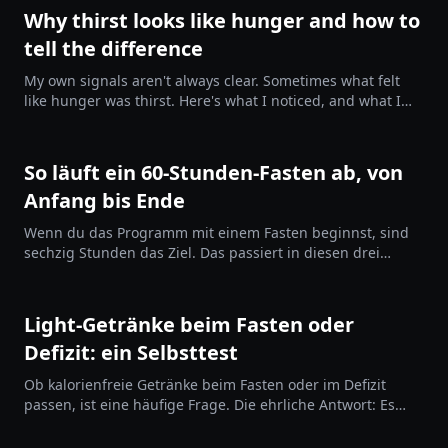
Why thirst looks like hunger and how to
tell the difference
My own signals aren't always clear. Sometimes what felt
like hunger was thirst. Here's what I noticed, and what I
tried.
So läuft ein 60-Stunden-Fasten ab, von
Anfang bis Ende
Wenn du das Programm mit einem Fasten beginnst, sind
sechzig Stunden das Ziel. Das passiert in diesen drei
Tagen, warum sechzig die richtige Zahl ist, was du trinken
kannst, und für wen das Fasten keine gute Idee ist.
Light-Getränke beim Fasten oder
Defizit: ein Selbsttest
Ob kalorienfreie Getränke beim Fasten oder im Defizit
passen, ist eine häufige Frage. Die ehrliche Antwort: Es
kommt auf dich an. Für manche helfen sie enorm, für
andere arbeiten sie dagegen.