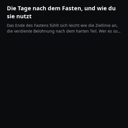
Die Tage nach dem Fasten, und wie du
sie nutzt
Das Ende des Fastens fühlt sich leicht wie die Ziellinie an,
die verdiente Belohnung nach dem harten Teil. Wer es so
sieht, lässt den nützlichsten Abschnitt des ganzen
Programms liegen. Die Tage direkt nach dem Fasten sind
eine Öffnung, und wer mit einem Plan hineingeht, macht
aus dem Fasten mehr als eine einmalige Sache.