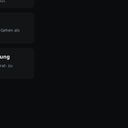
tzt.
d Gehen als
tung
at- zu