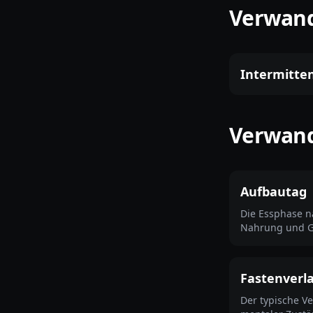
Verwan
Intermitten
Verwand
Aufbautag
Die Essphase n
Nahrung und G
Fastenverl
Der typische Ve