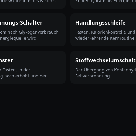
nde während eines Fastens.
Kohlenhydrate als Energie nu
nnungs-Schalter
Handlungsschleife
dem nach Glykogenverbrauch
Fasten, Kalorienkontrolle un
nergiequelle wird.
wiederkehrende Kernroutine.
nster
Stoffwechselumschal
 Fasten, in der
Der Übergang von Kohlenhydr
g noch erhöht und der
Fettverbrennung.
riger ist.