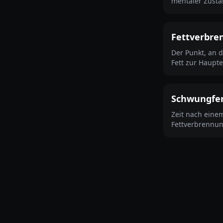
mentaler Zustä
Fettverbre
Der Punkt, an 
Fett zur Haupte
Schwungfe
Zeit nach einem
Fettverbrennun
Hunger oft nied