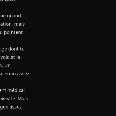
orme quand
ation, mais
ui pointent
iage dont tu
oir, et la
n. Un
se enfin assez
ent médical
ie vite. Mais
ague assez