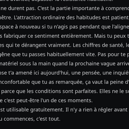
e durent pas. C'est la partie importante à comprendr
être. L'attraction ordinaire des habitudes est patiente
space à nouveau si tu n'agis pas pendant que l'align
s fabriquer ce sentiment entièrement. Mais tu peux te
s qui te dérangent vraiment. Les chiffres de santé, l
ne que tu passes habituellement vite. Pas pour te p
matériel sous la main quand la prochaine vague arriv
ose t'a amené ici aujourd'hui, une pensée, une inqui
nconfortable que tu as remarquée, ça vaut la peine d'
 parce que les conditions sont parfaites. Elles ne le 
e c'est peut-être l'un de ces moments.
st utilisable gratuitement. Il n'y a rien à régler avant
 commences, c'est tout.