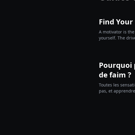
Find Your
A motivator is the
yourself. The driv
before you choos
Pourquoi 
de faim ?
Toutes les sensat
pas, et apprendre 
dans ton plan pe
perte de poids ou
te donne un vocab
ce qui se passe av