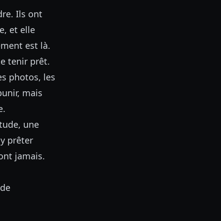
e. Ils ont
, et elle
ement est là.
 tenir prêt.
es photos, les
unir, mais
e.
étude, une
y prêter
sont jamais.
 de