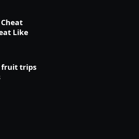
o Cheat
eat Like
fruit trips
s