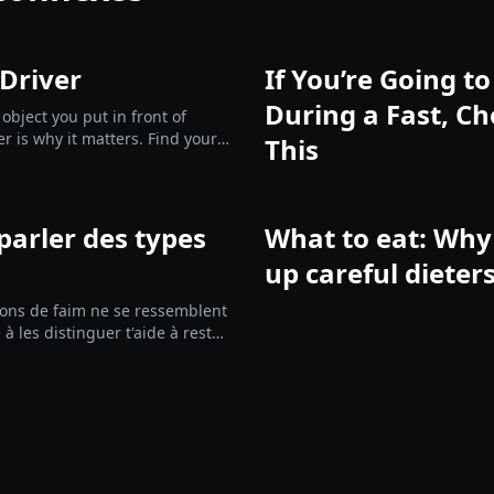
 Driver
If You’re Going t
During a Fast, Ch
 object you put in front of
er is why it matters. Find yours
This
e them.
parler des types
What to eat: Why 
up careful dieter
ions de faim ne se ressemblent
à les distinguer t'aide à rester
ndant un jeûne, une phase de
 un défi de 90 jours. Ce guide
ulaire concret pour observer
ant d'agir.