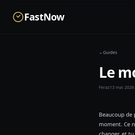
Skip to main content
FastNow
←
Guides
Le m
Feraz
13 mai 2026
Beaucoup de p
moment. Ce n'e
changer, et t