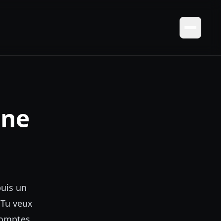
gne
puis un
. Tu veux
comptes