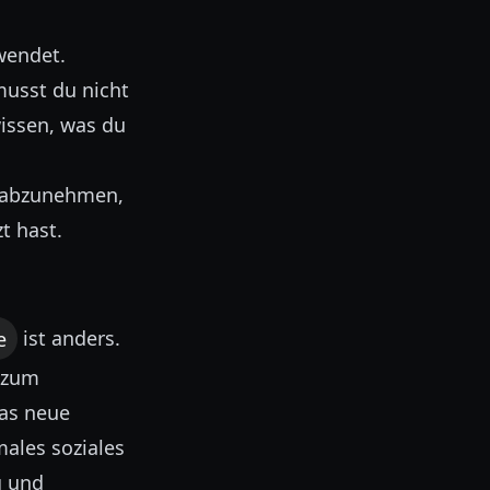
hwendet.
musst du nicht
wissen, was du
r abzunehmen,
zt hast.
e
ist anders.
t zum
das neue
ales soziales
g und