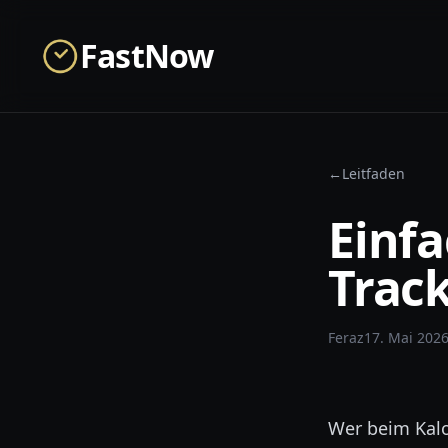
Skip to main content
FastNow
←
Leitfaden
Einfa
Track
Feraz
17. Mai 202
Wer beim Kalo