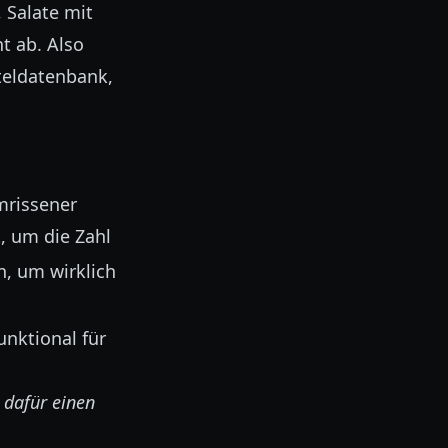
 Salate mit
t ab. Also
teldatenbank,
umrissener
, um die Zahl
n, um wirklich
unktional für
 dafür einen