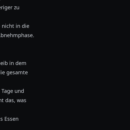
riger zu
nicht in die
e Abnehmphase.
leib in dem
 die gesamte
e Tage und
ht das, was
as Essen