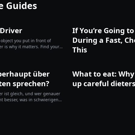
e Guides
 Driver
If You’re Going t
During a Fast, Ch
 object you put in front of
er is why it matters. Find yours
This
e them.
erhaupt über
What to eat: Why 
ten sprechen?
up careful dieter
r ist gleich, und wer genauer
ht besser, was in schwierigen
sten oder einer Diät passiert.
loriendefizit, aber es hilft dir,
iben statt davonzudriften.