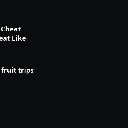
o Cheat
eat Like
fruit trips
s