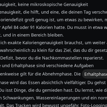
auigkeit, keine mikroskopische Genauigkeit
enauigkeit, die hilft, und eine, die deinen Tag versc
oriendefizit groß genug ist, um etwas zu bewirken, 
r Apfel 84 oder 91 Kalorien hatte. Du musst in etwa 
, und in einem Bereich bleiben.
ich exakte Kaloriengenauigkeit brauchst, um weite
t wahrscheinlich zu klein für das Ziel, das du dir geset
 Defizit, bevor du die Nachkommastellen reparierst.
und Erhaltphase sind verschiedene Aufgaben
enkweise gilt für die Abnehmphase. Die
Erhaltphas
hase wird das Essen absichtlich vielfältiger. Du gehs
u isst Dinge, die du gemieden hast. Du lernst, wie 
n Schwankungen, Wassereinlagerungen und ein norm
lt. Das Tracken wird bewusst ungefähr. Foto-Loggin