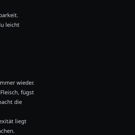
arkeit.
u leicht
immer wieder.
Fleisch, fügst
macht die
ität liegt
achen.