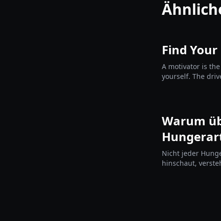
Ähnlich
Find Your
A motivator is the
yourself. The driv
before you choos
Warum üb
Hungerar
Nicht jeder Hunge
hinschaut, verste
Momenten beim Fa
Das ersetzt kein Ka
im Prozess zu ble