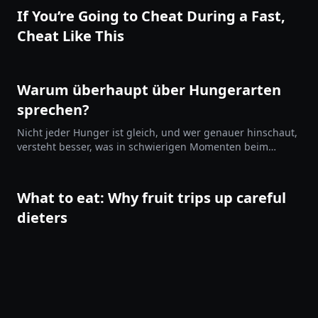
If You’re Going to Cheat During a Fast,
Cheat Like This
Warum überhaupt über Hungerarten
sprechen?
Nicht jeder Hunger ist gleich, und wer genauer hinschaut,
versteht besser, was in schwierigen Momenten beim
Fasten oder einer Diät passiert. Das ersetzt kein
Kaloriendefizit, aber es hilft dir, im Prozess zu bleiben statt
davonzudriften.
What to eat: Why fruit trips up careful
dieters