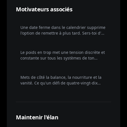
Motivateurs associés
Le compte à rebours d'un événement
Une date ferme dans le calendrier supprime
l'option de remettre à plus tard. Sers-toi d'un
vrai rendez-vous pour forcer le départ et
créer de l'élan.
Régler les symptômes inexpliqués
Le poids en trop met une tension discrète et
constante sur tous les systèmes de ton
corps. Faire disparaître les petits maux
agaçants rend le quotidien plus simple.
Faire ce que tu as dit que tu ferais
Mets de côté la balance, la nourriture et la
vanité. Ce qu'un défi de quatre-vingt-dix
jours teste vraiment, c'est si ta parole envers
toi-même compte encore.
Maintenir l'élan