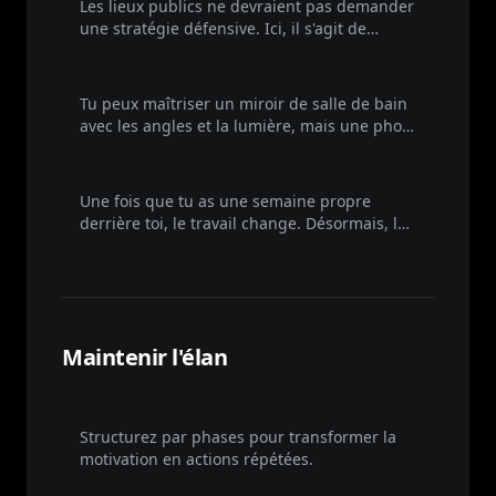
Les lieux publics ne devraient pas demander
une stratégie défensive. Ici, il s'agit de
perdre la crainte sourde de devoir rentrer
dans un siège étroit.
Le réveil du miroir
Tu peux maîtriser un miroir de salle de bain
avec les angles et la lumière, mais une photo
inattendue dit la vérité. Te voir pour de vrai
t'enlève le déni et force une décision
Protéger l'élan
honnête.
Une fois que tu as une semaine propre
derrière toi, le travail change. Désormais, le
but est de protéger ce que tu as déjà
construit.
Maintenir l'élan
Aperçu du protocole
Structurez par phases pour transformer la
motivation en actions répétées.