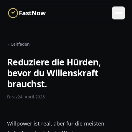
Skip to main content
FastNow
←
Leitfaden
Reduziere die Hürden,
bevor du Willenskraft
brauchst.
Feraz
24. April 2026
Willpower ist real, aber für die meisten