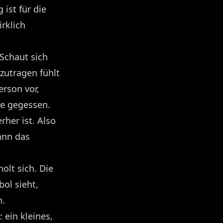
 ist für die
irklich
Schaut sich
zutragen fühlt
erson vor,
le gegessen.
rher ist. Also
ann das
olt sich. Die
ol sieht,
n.
 ein kleines,