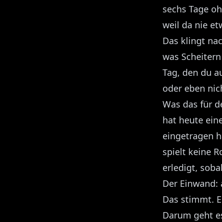
sechs Tage oh
weil da nie e
Das klingt nac
was Scheitern 
Tag, den du au
oder eben nic
Was das für d
hat heute ein
eingetragen ha
spielt keine Ro
erledigt, soba
Der Einwand: 
Das stimmt. E
Darum geht es