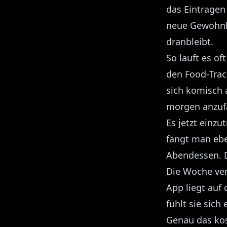
das Eintragen 
neue Gewohnhei
dranbleibt.
So läuft es o
den Food-Trac
sich komisch a
morgen anzufa
Es jetzt einzu
fängt man eb
Abendessen. 
Die Woche ver
App liegt auf
fühlt sie sich
Genau das kost