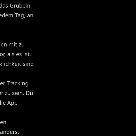
das Grübeln,
jedem Tag, an
den mit zu
, als es ist.
klichkeit sind
er Tracking
r zu sein. Du
die App
ten
oanders,