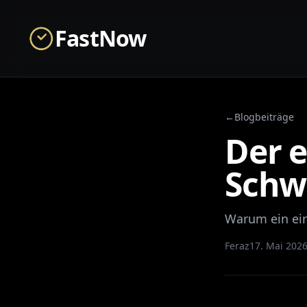
Skip to main content
FastNow
←
Blogbeiträge
Der e
Schw
Warum ein ein
Feraz
17. Mai 202