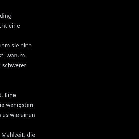
rding
cht eine
dem sie eine
st, warum.
ag schwerer
t. Eine
die wenigsten
 es wie einen
 Mahlzeit, die