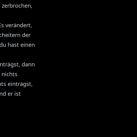
t zerbrochen,
Es verändert,
cheitern der
 du hast einen
inträgst, dann
 nichts
ts einträgst,
nd er ist